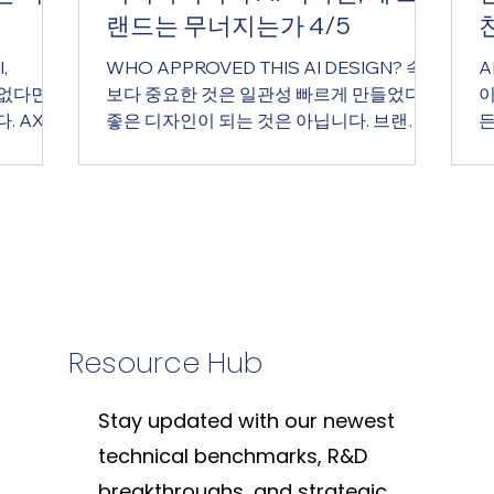
랜드는 무너지는가 4/5
,
WHO APPROVED THIS AI DESIGN? 속도
A
 없다면,
보다 중요한 것은 일관성 빠르게 만들었다고
이
. AX
좋은 디자인이 되는 것은 아닙니다. 브랜드
든
스템이다.
는 검수 없이 지켜지지 않습니다. 핵심 메시
숙
브랜드 안
지 AI는 누구나 디자인할 수 있게 만들었지
하
만, 브랜드 일관성은 아무나 지킬 수 없습니
나
사가 브랜드
다. 요약 (Executive Summary) AI 시대에
받
 대부분은
회사 안에서 가장 빠르게 늘어나는 것은 디
전
폴더 안에
자이너가 아니라, AI로 무언가를 만드는 사
연
문서입니
람들입니다. 영업팀은 제안서를, 마케팅팀은
4
 지키지 않
배너를, PM은 화면 초안을, 운영팀은 카드뉴
니
Resource Hub
 결과물을
스를 만듭니다. 처음에는 좋아 보입니다. 빠
넘
로 있는
르고 편하며 비용도 줄어드는 것 같습니다.
점
 사용할
하지만 시간이 지나면 문제가 드러납니다.
고
Stay updated with our newest
브랜드 가
폰트가 다르고, 색이 다르고, 문장 톤이 다르
뽑
technical benchmarks, R&D
프롬프트
고, 이미지 무드가 다르고, 레이아웃이 제각
늘
breakthroughs, and strategic
어야 합니
각입니다. 결국 회사가 전하고 싶은 인상이
가