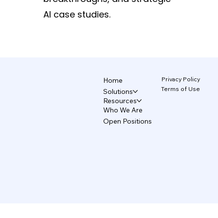
 중심으로
흐려집니다. TecAce는 이 문제를 "비디자이
약
AI case studies.
너가 AI를 써서 생기는 문제"로 보지 않습니
자
다. 진짜
에
Privacy Policy
Home
Terms of Use
Solutions
Resources
Who We Are
Open Positions