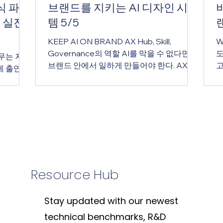
식 파트
브랜드를 지키는 AI 디자인 시스
도 실전
템 5/5
KEEP AI ON BRAND AX Hub, Skill,
W
Governance의 역할 AI를 막을 수 없다면,
도
무는 지난
브랜드 안에서 일하게 만들어야 한다. AX
고
에 출연해
Hub는 AI 시대의 브랜드 운영 시스템이다.
드
 배경과
핵심 메시지 AI를 막을 수 없다면, 브랜드 안
시
에서 일하게 만들어야 한다. 요약
지
이스
(Executive Summary) 많은 회사가 브랜드
니
로픽의 공
가이드를 가지고 있습니다. 하지만 대부분은
에
역 한인
PDF입니다. 누군가 만들어놓고, 폴더 안에
디
에이스는
들어가 있고, 필요할 때 찾아보는 문서입니
사
싱턴주 한
다. 문제는 AI가 그 PDF를 알아서 지키지 않
은
 열어 큰
Resource Hub
는다는 것입니다. AI가 브랜드다운 결과물을
드
만들려면, 브랜드 기준이 그냥 문서로 있는
다
국 '서북
것이 아니라 AI가 실제로 참고하고 사용할
니
Stay updated with our newest
식을 전하
수 있는 구조로 존재해야 합니다. 브랜드 가
니
하우를 소
technical benchmarks, R&D
이드, 디자인 자산, 문서 템플릿, 프롬프트
다