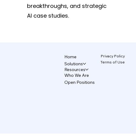
는 26년
breakthroughs, and strategic
Skill, 검수 흐름이 하나로 연결되어야 합니
제
트, 나이
다. TecAce는 이 구조를 AX Hub 중심으로
상
AI case studies.
사로 두고
설계합니다. AX Hub는 단순
디
공해온 기
않
Privacy Policy
Home
Terms of Use
Solutions
Resources
Who We Are
Open Positions