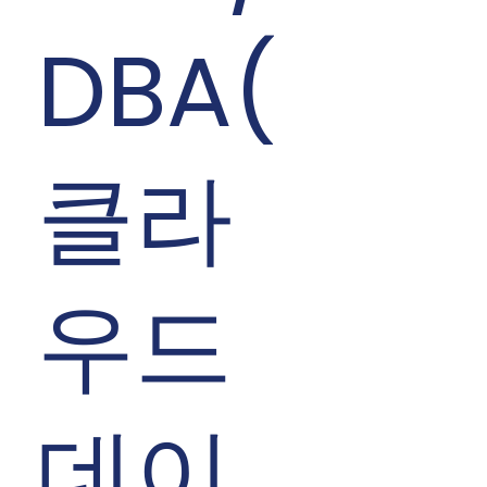
DBA(
클라
우드
데이