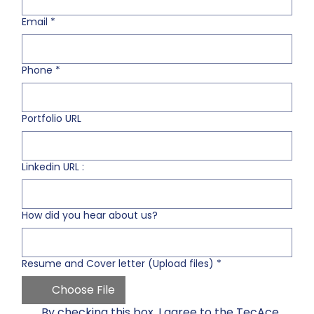
Email
*
Phone
*
Portfolio URL
Linkedin URL :
How did you hear about us?
Resume and Cover letter (Upload files)
*
Choose File
By checking this box, I agree to the TecAce 