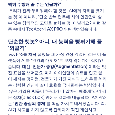
벽히 수행해 줄 수는 없을까?"
 우리가 진짜 두려워해야 할 것은 'AI에게 자리를 뺏기
는 것'이 아니라, '단순 반복 업무에 치여 인간만이 할 
수 있는 창의적인 고민을 놓치는 것' 아닐까요? 이런 갈
증 속에서 TecAce의 
AX PRO
가 탄생하였습니다.
단순한 챗봇? 아니, 내 능력을 뻥튀기해 줄 
'외골격'
 AX Pro를 처음 접했을 때 가장 인상 깊었던 점은 이 플
랫폼이 AI를 '인간의 대체재'로 보지 않는다는 점이었
습니다. 대신 
'전문가 증강(Augmentation)'
이라는 멋
진 표현을 쓰더군요. 마치 아이언맨이 슈트를 입고 힘
이 세지는 것처럼, 전문가가 가진 지식과 노하우를 AI라
는 강력한 엔진에 실어 효율을 극대화하는 방식입니다.
 많은 기업용 AI들이 "우리가 다 알아서 해줄게"라며 검
은 상자(Black Box) 안에서 결과를 내놓을 때, AX Pro
는 
'인간 중심의 통제'
를 핵심 가치로 내세웠습니다. 즉, 
AI가 사고를 치지 않도록 관리자가 직접 개입하고