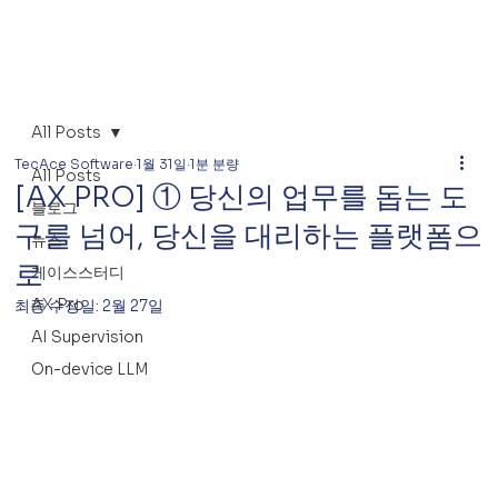
All Posts
TecAce Software
1월 31일
1분 분량
All Posts
[AX PRO] ① 당신의 업무를 돕는 도
블로그
구를 넘어, 당신을 대리하는 플랫폼으
뉴스
로
케이스스터디
AX Pro
최종 수정일:
2월 27일
AI Supervision
On-device LLM