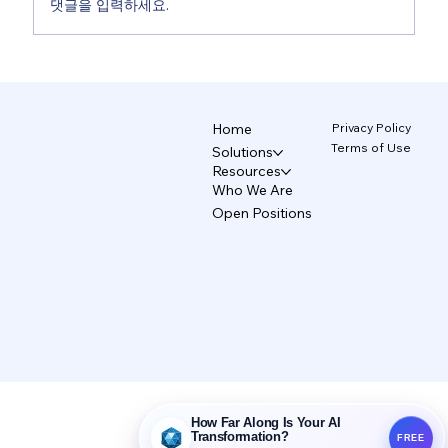
댓글을 입력하세요.
Privacy Policy
Home
Terms of Use
Solutions
[AX Pro] ② 기적의 5분: 코드 한 줄 없이 '전용 AI'
Resources
만들기
Who We Are
Open Positions
How Far Along Is Your AI
Transformation?
FREE