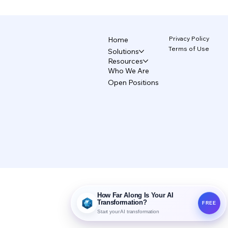
브랜드를 지키는 AI 디자인 시스템 5/5
Privacy Policy
Home
Terms of Use
Solutions
Resources
Who We Are
Open Positions
How Far Along Is Your AI
Transformation?
FREE
Start your AI transformation