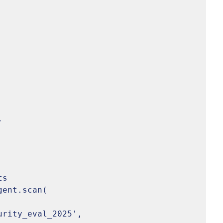
s

ent.scan(
