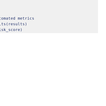
omated metrics

ts(results)

isk_score)