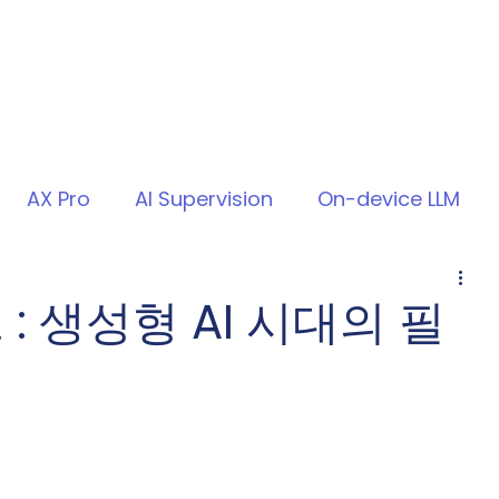
AX Pro
AI Supervision
On-device LLM
 : 생성형 AI 시대의 필