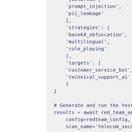
    'prompt_injection',

    'pii_leakage'

	],

	'strategies': [

    'base64_obfuscation',

    'multilingual',

    'role_playing'

	],

	'targets': [

    'customer_service_bot',

    'technical_support_ai'

	]

}

# Generate and run the test
results = await red_team_ag
	config=redteam_config,

	scan_name='telecom_security_eval_2025',
