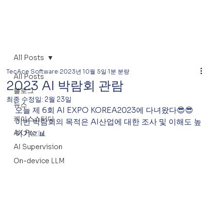
All Posts
TecAce Software
2023년 10월 5일
1분 분량
All Posts
2023 AI 박람회 관람
블로그
최종 수정일:
2월 23일
뉴스
오늘 제 6회 AI EXPO KOREA2023에 다녀왔다😎😎 
케이스스터디
이번 박람회의 목적은 AI산업에 대한 조사 및 이해도 높
AX Pro
이기📈📊
AI Supervision
On-device LLM