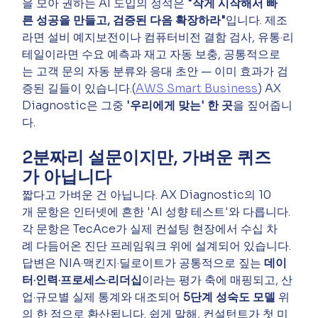
을 모아 권하는 AI 도입의 정석은 
"작게 시작해서 빠
른 성공을 만들고, 검증된 다음 확장하라"
입니다. 제조
라면 설비 예지보전이나 컴퓨터비전 결함 검사, 유통·리
테일이라면 수요 예측과 재고 자동 보충, 공통적으로
는 고객 문의 자동 분류와 응대 초안 — 이미 효과가 검
증된 길들이 있습니다.(
AWS Smart Business
) AX 
Diagnostic은 그중 
'우리에게 맞는' 한 곳
을 짚어줍니
다.
2분짜리 설문이지만, 가벼운 퀴즈
가 아닙니다
짧다고 가벼운 건 아닙니다. AX Diagnostic의 10
개 문항은 인터넷에 흔한 'AI 성향 테스트'와 다릅니다. 
각 문항은 TecAce가 실제 컨설팅 현장에서 수십 차
례 다듬어온 진단 프레임워크 위에 설계되어 있습니다. 
답변은 NIA·맥킨지·딜로이트가 공통적으로 짚는 
데이
터·인력·프로세스·리더십
이라는 평가 축에 매핑되고, 산
업·규모별 실제 통계와 대조되어 
5단계 성숙도 모델
 위
의 한 점으로 환산됩니다. 쉽게 말해, 컨설턴트가 첫 미