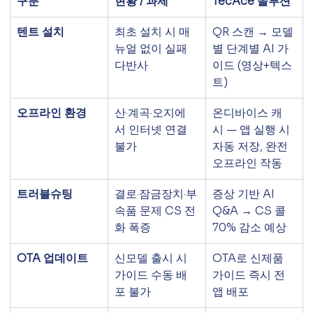
구분
현황 / 과제
TecAce 솔루션
텐트 설치
최초 설치 시 매
QR 스캔 → 모델
뉴얼 없이 실패 
별 단계별 AI 가
다반사
이드 (영상+텍스
트)
오프라인 환경
산·계곡·오지에
온디바이스 캐
서 인터넷 연결 
시 — 앱 실행 시 
불가
자동 저장, 완전 
오프라인 작동
트러블슈팅
결로·잠금장치·부
증상 기반 AI 
속품 문제 CS 전
Q&A → CS 콜 
화 폭증
70% 감소 예상
OTA 업데이트
신모델 출시 시 
OTA로 신제품 
가이드 수동 배
가이드 즉시 전 
포 불가
앱 배포