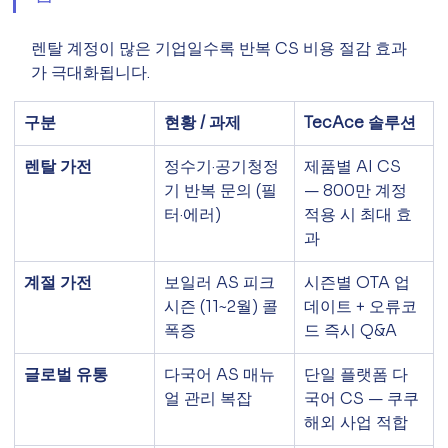
렌탈 계정이 많은 기업일수록 반복 CS 비용 절감 효과
가 극대화됩니다.
구분
현황 / 과제
TecAce 솔루션
렌탈 가전
정수기·공기청정
제품별 AI CS 
기 반복 문의 (필
— 800만 계정 
터·에러)
적용 시 최대 효
과
계절 가전
보일러 AS 피크 
시즌별 OTA 업
시즌 (11~2월) 콜 
데이트 + 오류코
폭증
드 즉시 Q&A
글로벌 유통
다국어 AS 매뉴
단일 플랫폼 다
얼 관리 복잡
국어 CS — 쿠쿠 
해외 사업 적합