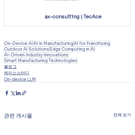
ax-consulting | TecAce
On-Device AI
AI in Manufacturing
AI for Franchising
Outdoor AI Solutions
Edge Computing in AI
AI-Driven Industry Innovations
Smart Manufacturing Technologies
블로그
케이스스터디
On-device LLM
전체 보기
관련 게시물