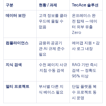
구분
현황 / 과제
TecAce 솔루션
데이터 보안
고객 정보를 클라
온프레미스 완
우드에 올릴 수 
전 탑재 — 데이
없음
터 외부 유출 
Zero
컴플라이언스
금융위·공공기
에어갭 지원 + 감
관 AI 규제 준수 
사 로그 내장
필요
지식 검색
수천 페이지 사규
RAG 기반 즉시 
·지침 수동 검색
검색 — 정확도 
95% 이상
멀티 프로젝트
부서별 다른 지
단일 플랫폼 복
식 베이스 필요
수 프로젝트 동
시 운영