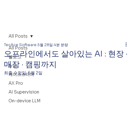
All Posts
TecAce Software
5월 28일
4분 분량
All Posts
오프라인에서도 살아있는 AI : 현장 ·
블로그
매장 · 캠핑까지
뉴스
최종 수정일:
6월 2일
케이스스터디
AX Pro
AI Supervision
On-device LLM